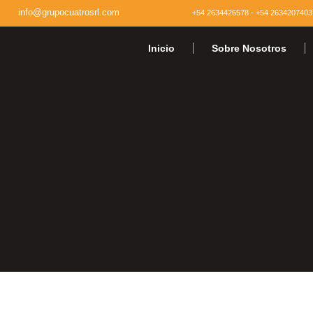
info@grupocuatrosrl.com
+54 2634426578 - +54 2634207403
Inicio
Sobre Nosotros