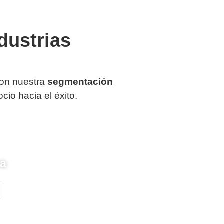
dustrias
Con nuestra
segmentación
io hacia el éxito.
ca