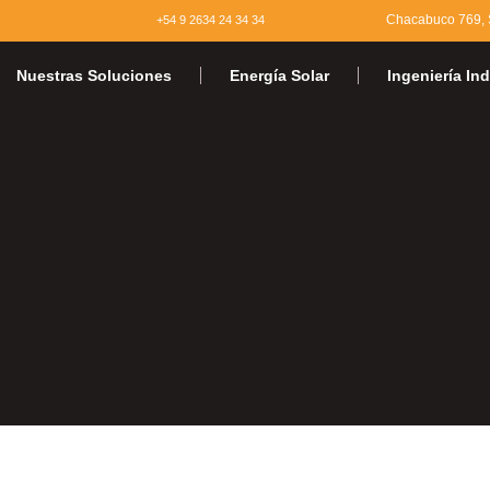
Chacabuco 769, S
+54 9 2634 24 34 34
Nuestras Soluciones
Energía Solar
Ingeniería Ind