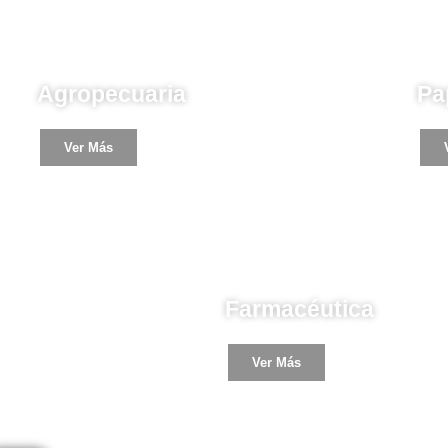
Industria
Ind
Agropecuaria
Pa
Ver Más
Industria
Farmacéutica
Ver Más