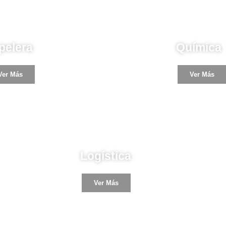
ustria
Industria
pelera
Química
Ver Más
Ver Más
Industria
Logística
Ver Más